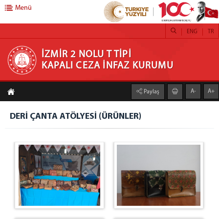
Menü
ENG
TR
İZMİR 2 NOLU T TİPİ KAPALI CEZA İNFAZ
İZMİR 2 NOLU T TİPİ
KAPALI CEZA İNFAZ KURUMU
KURUMU
A-
A+
Paylaş
BAŞSAVCILIK
Cumhuriyet Başsavcısı
DERİ ÇANTA ATÖLYESİ (ÜRÜNLER)
Cumhuriyet Başsavcı Vekili
Aliağa CİK Kampüsü Cumhuriyet Savcısı
İŞYURTLARI
DERİ ÇANTA ATÖLYESİ
İLETİŞİM