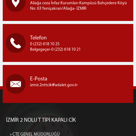
Aliağa ceza İnfaz Kurumları Kampüsü Bahçedere Köyü
No: 63 Yenişakran/Aliağa- İZMİR
Telefon
0 (232) 618 10 25
Belgegeçer-0 (232) 618 10 21
E-Posta
izmir.2nttcik
adalet.gov.tr
İZMİR 2 NOLU T TİPİ KAPALI CİK
» CTE GENEL MÜDÜRLÜĞÜ